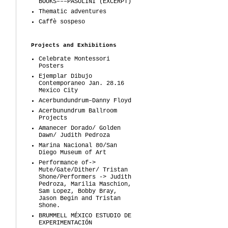
BOOKS–––PASOLINI (EXCERPT)
Thematic adventures
Caffè sospeso
Projects and Exhibitions
Celebrate Montessori
Posters
Ejemplar Dibujo
Contemporaneo Jan. 28.16
Mexico City
Acerbundundrum–Danny Floyd
Acerbunundrum Ballroom
Projects
Amanecer Dorado/ Golden
Dawn/ Judith Pedroza
Marina Nacional 80/San
Diego Museum of Art
Performance of->
Mute/Gate/Dither/ Tristan
Shone/Performers -> Judith
Pedroza, Marilia Maschion,
Sam Lopez, Bobby Bray,
Jason Begin and Tristan
Shone.
BRUMMELL MÉXICO ESTUDIO DE
EXPERIMENTACIÓN