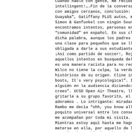
Cuando hablo con gente, me recib
intellingent!….Fin de la convers
con amigos cercanos, conclusión:
Guayaba”, Gatiffany PLUS autos, 
Simon & Ganfunkel con ningún Sou
encontramos intentos, personas e
“comunidad” en español. En sus c
dicha palabra, aunque los padres
una clase para pequeños que se l
obligada a darle a sus estudiant
¡Así como partido de soccer!, Ro
aquellos intentos en busqueda de
es una manera racista para no re
Wilco no tiene la culpa, la verd
históricos de su origen. Cline i
boots, It´s very psycological”. 
alguién en la audiencia diciendo
crees”. UCSD Open Air Theatre, l
gritarle a su grupo favorito, el
adoramos . Lo intrigante: mirada
Rambo me decía “ohh, you know al
poquito universal entre los cons
me acompañan por toda mi visita.
Mientras estoy aquí hasta me hag
meterse en ella, por aquello de 