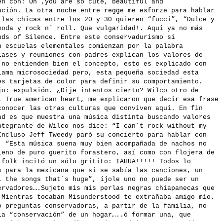
en con: Oh ,you are so cute, beautiful and
ación. La otra noche entre regge me esforze para hablar
 las chicas entre los 20 y 30 quieren “fucci”, “Dulce y
moda y rock n´ roll. Que vulgaridad!. Aquí ya no más
nds of Silence. Entre este conservadurismo si
n escuelas elementales comienzan por la palabra
lases y reuniones con padres explican los valores de
 no entienden bien el concepto, esto es explicado con
lama microsociedad pero, esta pequeña sociedad esta
es tarjetas de color para definir su comportamiento.
jo: expulsión. ¿Dije intentos cierto? Wilco otro de
l True american heart, me explicaron que decir esa frase
conocer las otras culturas que conviven aquí. En fin
ad es que muestra una música distinta buscando valores
ntegrante de Wilco nos dice: “I can´t rock without my
Incluso Jeff Tweedy paró su concierto para hablar con
: “Esta música suena muy bien acompañada de nachos no
leno de puro guerito forastero, así como con flojera de
 folk incitó un sólo gritito: IAHUA!!!!! Todos lo
s para la mexicana que si se sabía las canciones, un
l the songs that´s huge”, íjole uno no puede ser un
ervadores….Sujeto mis mis perlas negras chiapanecas que
 Mientras tocaban Misunderstood te extrañaba amigo mío.
o preguntas conservadoras, a partir de la familia, no
la “conservación” de un hogar…..ó formar una, que