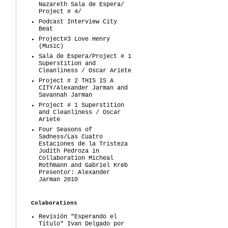
Nazareth Sala de Espera/
Project # 4/
Podcast Interview City
Beat
Project#3 Love Henry
(Music)
Sala de Espera/Project # 1
Superstition and
Cleanliness / Oscar Ariete
Project # 2 THIS IS A
CITY/Alexander Jarman and
Savannah Jarman
Project # 1 Superstition
and Cleanliness / Oscar
Ariete
Four Seasons of
Sadness/Las Cuatro
Estaciones de la Tristeza
Judith Pedroza in
Collaboration Micheal
Rothmann and Gabriel Kreb
Presentor: Alexander
Jarman 2010
Colaborations
Revisión "Esperando el
Título" Ivan Delgado por