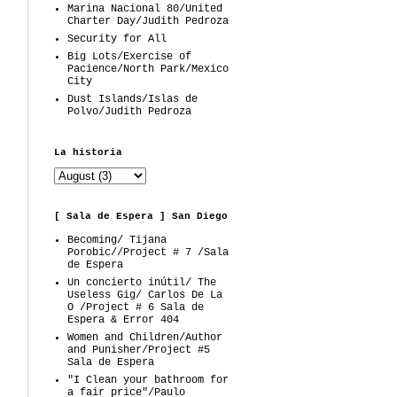
Marina Nacional 80/United
Charter Day/Judith Pedroza
Security for All
Big Lots/Exercise of
Pacience/North Park/Mexico
City
Dust Islands/Islas de
Polvo/Judith Pedroza
La historia
[ Sala de Espera ] San Diego
Becoming/ Tijana
Porobic//Project # 7 /Sala
de Espera
Un concierto inútil/ The
Useless Gig/ Carlos De La
O /Project # 6 Sala de
Espera & Error 404
Women and Children/Author
and Punisher/Project #5
Sala de Espera
"I Clean your bathroom for
a fair price"/Paulo