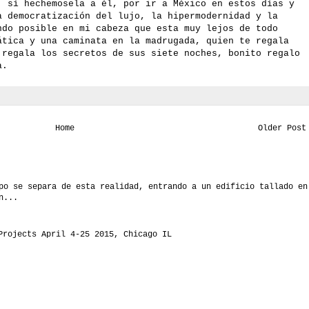
, sí hechemosela a él, por ir a México en estos días y
a democratización del lujo, la hipermodernidad y la
ndo posible en mi cabeza que esta muy lejos de todo
ática y una caminata en la madrugada, quien te regala
 regala los secretos de sus siete noches, bonito regalo
a.
Home
Older Post
po se separa de esta realidad, entrando a un edificio tallado en
n...
Projects April 4-25 2015, Chicago IL