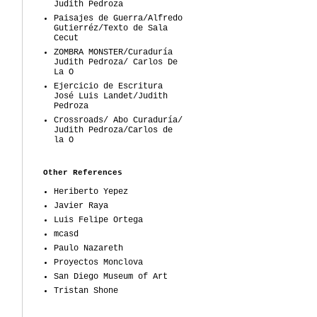
Judith Pedroza
Paisajes de Guerra/Alfredo
Gutierréz/Texto de Sala
Cecut
ZOMBRA MONSTER/Curaduría
Judith Pedroza/ Carlos De
La O
Ejercicio de Escritura
José Luis Landet/Judith
Pedroza
Crossroads/ Abo Curaduría/
Judith Pedroza/Carlos de
la O
Other References
Heriberto Yepez
Javier Raya
Luis Felipe Ortega
mcasd
Paulo Nazareth
Proyectos Monclova
San Diego Museum of Art
Tristan Shone