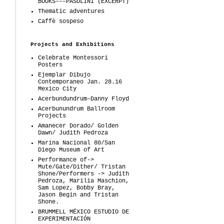
BOOKS–––PASOLINI (EXCERPT)
Thematic adventures
Caffè sospeso
Projects and Exhibitions
Celebrate Montessori
Posters
Ejemplar Dibujo
Contemporaneo Jan. 28.16
Mexico City
Acerbundundrum–Danny Floyd
Acerbunundrum Ballroom
Projects
Amanecer Dorado/ Golden
Dawn/ Judith Pedroza
Marina Nacional 80/San
Diego Museum of Art
Performance of->
Mute/Gate/Dither/ Tristan
Shone/Performers -> Judith
Pedroza, Marilia Maschion,
Sam Lopez, Bobby Bray,
Jason Begin and Tristan
Shone.
BRUMMELL MÉXICO ESTUDIO DE
EXPERIMENTACIÓN