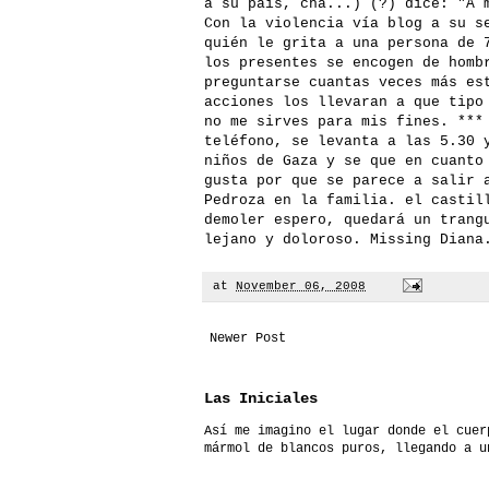
a su país, cha...) (?) dice: "A 
Con la violencia vía blog a su s
quién le grita a una persona de 
los presentes se encogen de homb
preguntarse cuantas veces más es
acciones los llevaran a que tipo
no me sirves para mis fines. ***
teléfono, se levanta a las 5.30 
niños de Gaza y se que en cuanto
gusta por que se parece a salir 
Pedroza en la familia. el castil
demoler espero, quedará un trang
lejano y doloroso. Missing Diana
at
November 06, 2008
Newer Post
Las Iniciales
Así me imagino el lugar donde el cuer
mármol de blancos puros, llegando a u