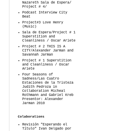
Nazareth Sala de Espera/
Project # 4/
Podcast Interview City
Beat
Project#3 Love Henry
(Music)
Sala de Espera/Project # 1
Superstition and
Cleanliness / Oscar Ariete
Project # 2 THIS IS A
CITY/Alexander Jarman and
Savannah Jarman
Project # 1 Superstition
and Cleanliness / Oscar
Ariete
Four Seasons of
Sadness/Las Cuatro
Estaciones de la Tristeza
Judith Pedroza in
Collaboration Micheal
Rothmann and Gabriel Kreb
Presentor: Alexander
Jarman 2010
Colaborations
Revisión "Esperando el
Título" Ivan Delgado por