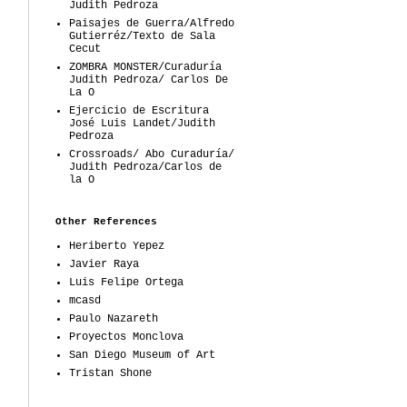
Judith Pedroza
Paisajes de Guerra/Alfredo
Gutierréz/Texto de Sala
Cecut
ZOMBRA MONSTER/Curaduría
Judith Pedroza/ Carlos De
La O
Ejercicio de Escritura
José Luis Landet/Judith
Pedroza
Crossroads/ Abo Curaduría/
Judith Pedroza/Carlos de
la O
Other References
Heriberto Yepez
Javier Raya
Luis Felipe Ortega
mcasd
Paulo Nazareth
Proyectos Monclova
San Diego Museum of Art
Tristan Shone