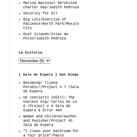
Marina Nacional 80/United
Charter Day/Judith Pedroza
Security for All
Big Lots/Exercise of
Pacience/North Park/Mexico
City
Dust Islands/Islas de
Polvo/Judith Pedroza
La historia
[ Sala de Espera ] San Diego
Becoming/ Tijana
Porobic//Project # 7 /Sala
de Espera
Un concierto inútil/ The
Useless Gig/ Carlos De La
O /Project # 6 Sala de
Espera & Error 404
Women and Children/Author
and Punisher/Project #5
Sala de Espera
"I Clean your bathroom for
a fair price"/Paulo