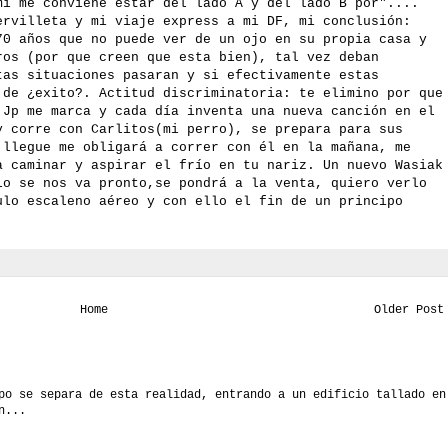
mi me conviene estar del lado A y del lado B por"....
ervilleta y mi viaje express a mi DF, mi conclusión:
70 años que no puede ver de un ojo en su propia casa y
ros (por que creen que esta bien), tal vez deban
tas situaciones pasaran y si efectivamente estas
 de ¿exito?. Actitud discriminatoria: te elimino por que
 Jp me marca y cada día inventa una nueva canción en el
y corre con Carlitos(mi perro), se prepara para sus
 llegue me obligará a correr con él en la mañana, me
a caminar y aspirar el frío en tu nariz. Un nuevo Wasiak
lo se nos va pronto,se pondrá a la venta, quiero verlo
ulo escaleno aéreo y con ello el fin de un principo
.
Home
Older Post
po se separa de esta realidad, entrando a un edificio tallado en
n...